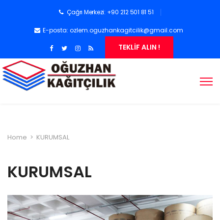
Çağrı Merkezi: +90 212 501 81 51
E-posta:
ozlem.oguzhankagitcilik@gmail.com
TEKLİF ALIN !
Home
>
KURUMSAL
KURUMSAL