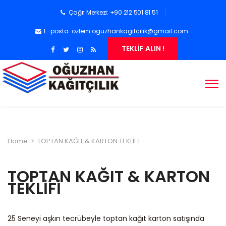
Çağrı Merkezi: +90 212 501 81 51
E-posta:
ozlem.oguzhankagitcilik@gmail.com
TEKLİF ALIN !
Home
>
TOPTAN KAĞIT & KARTON TEKLİFİ
TOPTAN KAĞIT & KARTON
TEKLİFİ
25 Seneyi aşkın tecrübeyle toptan kağıt karton satışında