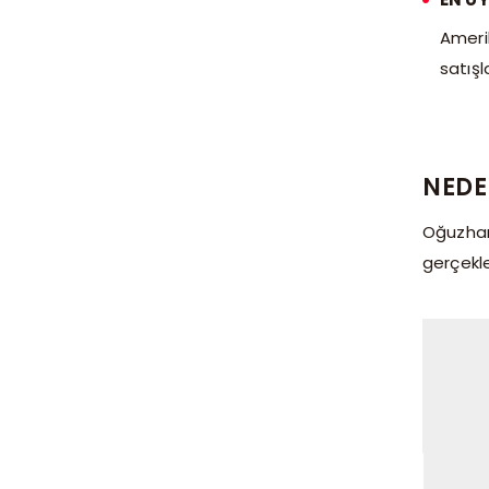
Ameri
satışl
NEDE
Oğuzhan 
gerçekle