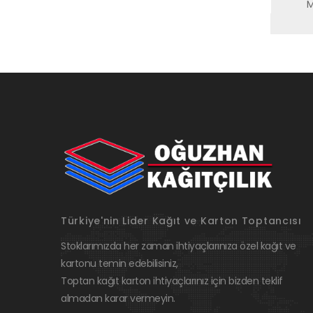
M
Türkiye'nin Lider Kağıt ve Karton Toptancısı
Stoklarımızda her zaman ihtiyaçlarınıza özel kağıt ve
kartonu temin edebilisiniz,
Toptan kağıt karton ihtiyaçlarınız için bizden teklif
almadan karar vermeyin.