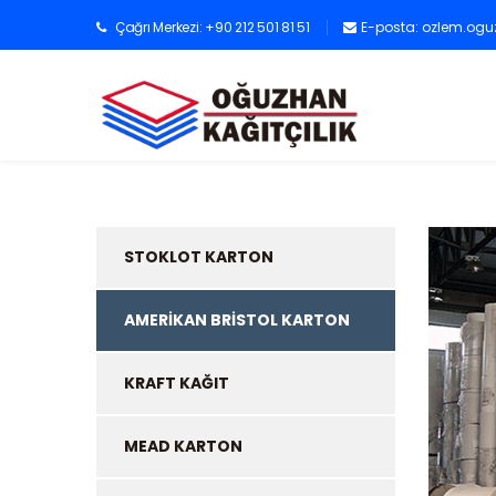
Çağrı Merkezi: +90 212 501 81 51
E-posta:
ozlem.ogu
STOKLOT KARTON
AMERİKAN BRİSTOL KARTON
KRAFT KAĞIT
MEAD KARTON