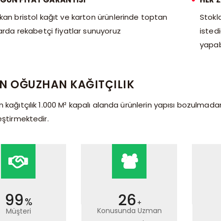
kan bristol kağıt ve karton ürünlerinde toptan
Stokl
arda rekabetçi fiyatlar sunuyoruz
isted
yapabi
N OĞUZHAN KAĞITÇILIK
kağıtçılık 1.000 M² kapalı alanda ürünlerin yapısı bozulmad
ştirmektedir.
99
26
%
+
Konusunda Uzman
Müşteri