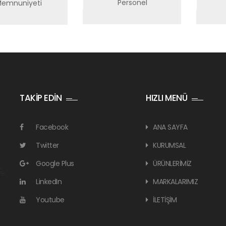
Personel
emnuniyeti
TAKİP EDİN
HIZLI MENÜ
Facebook
ANA SAYFA
Twitter
KURUMSAL
Google Plus
ÜRÜNLERİMİZ
LinkedIn
MARKALARIMIZ
Youtube
İLETİŞİM