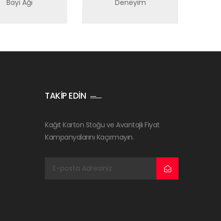
Bayi Ağı
Deneyim
TAKİP EDİN
Kağıt Karton Stoğu ve Avantajlı Fiyat
Kampanyalarını Kaçırmayın.